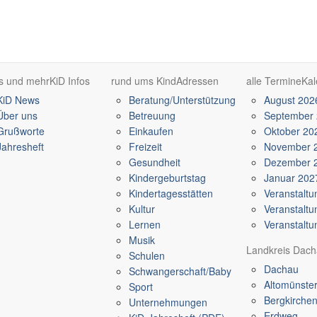
s und mehr
KiD Infos
rund ums Kind
Adressen
alle Termine
Kal
KiD News
Beratung/Unterstützung
August 202
Über uns
Betreuung
September
Grußworte
Einkaufen
Oktober 20
Jahresheft
Freizeit
November 
Gesundheit
Dezember 
Kindergeburtstag
Januar 202
Kindertagesstätten
Veranstaltu
Kultur
Veranstaltu
Lernen
Veranstaltu
Musik
Landkreis Dac
Schulen
Dachau
Schwangerschaft/Baby
Altomünste
Sport
Bergkirche
Unternehmungen
Erdweg