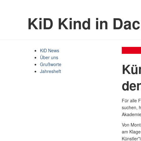
KiD Kind in Da
KiD News
Über uns
Kün
Grußworte
Jahresheft
den
Für alle 
suchen, h
Akademie“
Von Monta
am Klagen
Künstler*