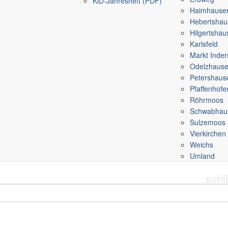
KiD-Jahresheft (PDF)
Haimhause
Hebertshau
Hilgertsha
Karlsfeld
Markt Inder
Odelzhaus
Petershaus
Pfaffenhofe
Röhrmoos
Schwabhau
Sulzemoos
Vierkirchen
Weichs
Umland
schl