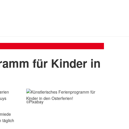
ramm für Kinder in
erien
euys
©Pixabay
hmiede
 täglich