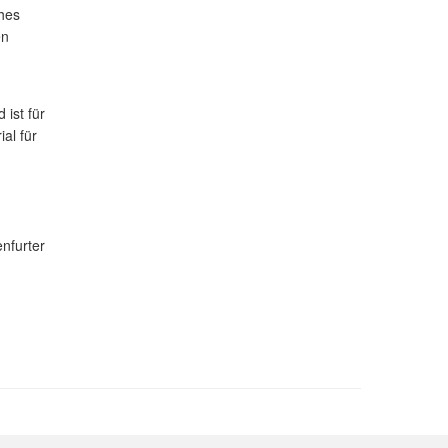
ches
en
 ist für
al für
nfurter