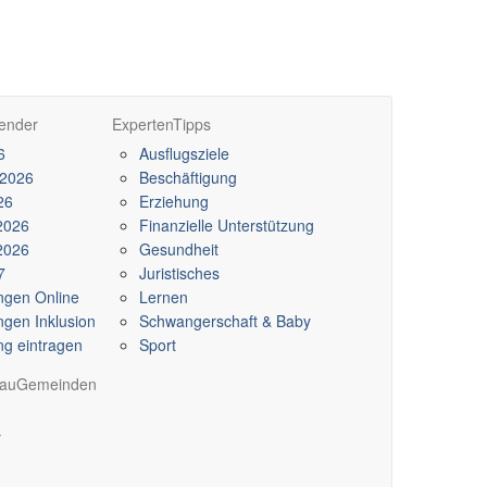
ender
Experten
Tipps
6
Ausflugsziele
 2026
Beschäftigung
26
Erziehung
2026
Finanzielle Unterstützung
2026
Gesundheit
7
Juristisches
ngen Online
Lernen
ngen Inklusion
Schwangerschaft & Baby
ng eintragen
Sport
hau
Gemeinden
r
n