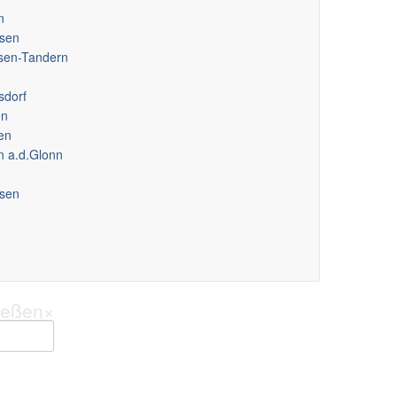
n
sen
usen-Tandern
sdorf
en
en
n a.d.Glonn
sen
ießen
×