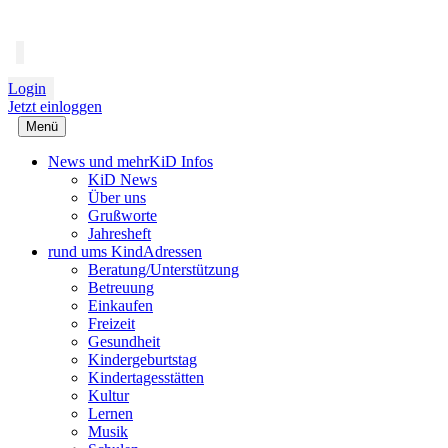
Login
Jetzt einloggen
Menü
News und mehr
KiD Infos
KiD News
Über uns
Grußworte
Jahresheft
rund ums Kind
Adressen
Beratung/Unterstützung
Betreuung
Einkaufen
Freizeit
Gesundheit
Kindergeburtstag
Kindertagesstätten
Kultur
Lernen
Musik