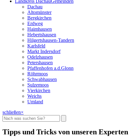
Landkreis Dachau
Gemeinden
Dachau
Altomünster
Bergkirchen
Erdweg
Haimhausen
Hebertshausen
Hilgertshausen-Tandern
Karlsfeld
Markt Indersdorf
Odelzhausen
Petershausen
Pfaffenhofen a.d.Glonn
Röhrmoos
Schwabhausen
Sulzemoos
Vierkirchen
Weichs
Umland
schließen
×
Tipps und Tricks
von unseren Experten